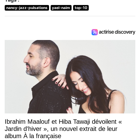
nancy-jazz-pulsations
yael-naim
top-10
Ibrahim Maalouf et Hiba Tawaji dévoilent «
Jardin d'hiver », un nouvel extrait de leur
album À la française