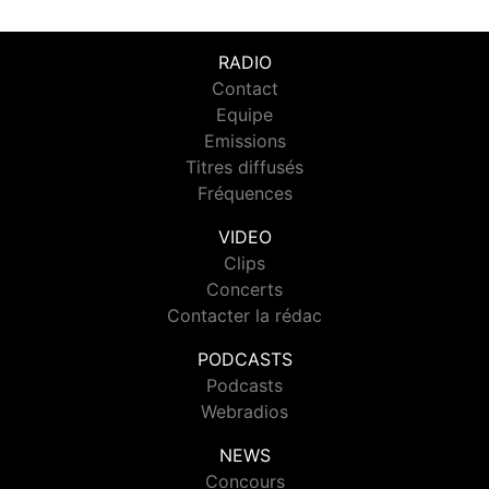
RADIO
Contact
Equipe
Emissions
Titres diffusés
Fréquences
VIDEO
Clips
Concerts
Contacter la rédac
PODCASTS
Podcasts
Webradios
NEWS
Concours