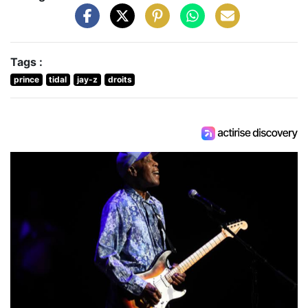
Tags :
prince
tidal
jay-z
droits