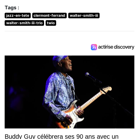
Tags :
jazz-en-tete
clermont-ferrand
walter-smith-iii
walter-smith-iii-trio
twio
Buddy Guy célébrera ses 90 ans avec un