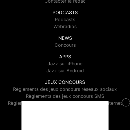
Contacter la rédac
PODCASTS
Podcasts
Webradios
NEWS
Concours
APPS
Jazz sur iPhone
Jazz sur Android
JEUX CONCOURS
Règlements des jeux concours réseaux sociaux
Règlements des jeux concours SMS
Règlements des jeux concours téléphone et internet