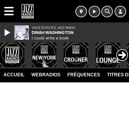
MENU
VOUS ÉCOUTEZ JAZZ RADIO
DINAH WASHINGTON
I could write a book
ACCUEIL
WEBRADIOS
FRÉQUENCES
TITRES 