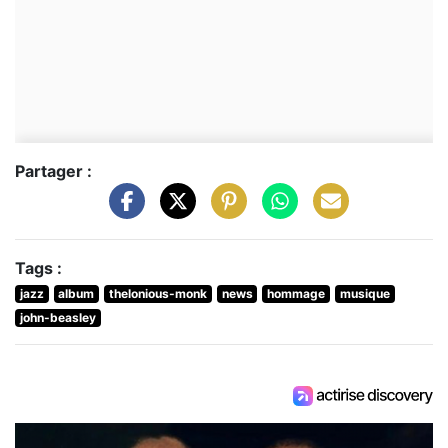
Partager :
Tags :
jazz
album
thelonious-monk
news
hommage
musique
john-beasley