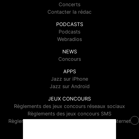
Concerts
Contacter la rédac
PODCASTS
Podcasts
Webradios
NEWS
Concours
APPS
Jazz sur iPhone
Jazz sur Android
JEUX CONCOURS
Règlements des jeux concours réseaux sociaux
Règlements des jeux concours SMS
Règlements des jeux concours téléphone et internet