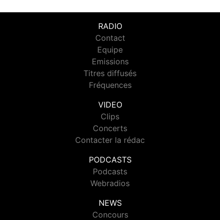
RADIO
Contact
Equipe
Emissions
Titres diffusés
Fréquences
VIDEO
Clips
Concerts
Contacter la rédac
PODCASTS
Podcasts
Webradios
NEWS
Concours