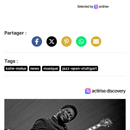
Partager :
Tags :
katie-melua
news
musique
jazz-open-stuttgart