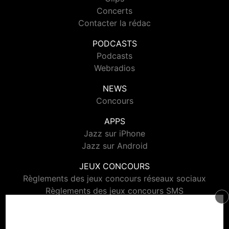
Concerts
Contacter la rédac
PODCASTS
Podcasts
Webradios
NEWS
Concours
APPS
Jazz sur iPhone
Jazz sur Android
JEUX CONCOURS
Règlements des jeux concours réseaux sociaux
Règlements des jeux concours SMS
Règlements des jeux concours téléphone et internet