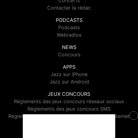
Concerts
Contacter la rédac
PODCASTS
Podcasts
Webradios
NEWS
Concours
APPS
Jazz sur iPhone
Jazz sur Android
JEUX CONCOURS
Règlements des jeux concours réseaux sociaux
Règlements des jeux concours SMS
Règlements des jeux concours téléphone et internet