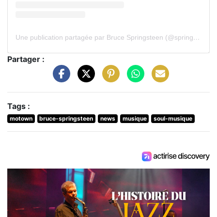
Une publication partagée par Bruce Springsteen (@springsteen)
Partager :
Tags :
motown
bruce-springsteen
news
musique
soul-musique