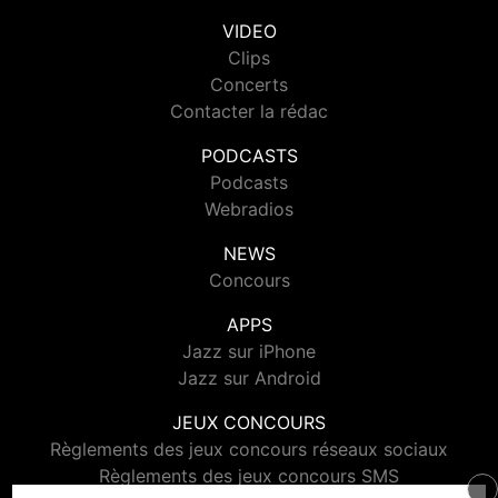
VIDEO
Clips
Concerts
Contacter la rédac
PODCASTS
Podcasts
Webradios
NEWS
Concours
APPS
Jazz sur iPhone
Jazz sur Android
JEUX CONCOURS
Règlements des jeux concours réseaux sociaux
Règlements des jeux concours SMS