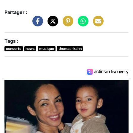
Partager :
Tags :
concerts
news
musique
thomas-kahn