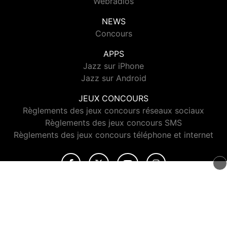
Webradios
NEWS
Concours
APPS
Jazz sur iPhone
Jazz sur Android
JEUX CONCOURS
Règlements des jeux concours réseaux sociaux
Règlements des jeux concours SMS
Règlements des jeux concours téléphone et internet
© 2026 Jazz Radio Tous droits réservés.
Signaler un contenu
-
Mentions légales
-
Politique de cookies
-