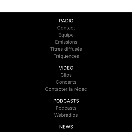
RADIO
Contact
Equipe
Emissions
Titres diffusés
Fréquences
VIDEO
Clips
Concerts
Contacter la rédac
PODCASTS
Podcasts
Webradios
NEWS