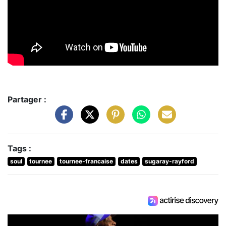
Partager :
Tags :
soul
tournee
tournee-francaise
dates
sugaray-rayford