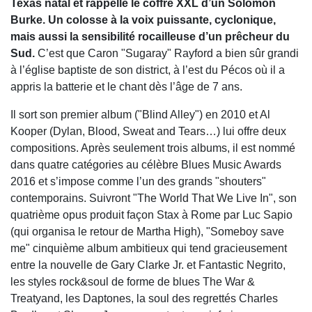
Texas natal et rappelle le coffre XXL d’un Solomon
Burke. Un colosse à la voix puissante, cyclonique,
mais aussi la sensibilité rocailleuse d’un prêcheur du
Sud.
C’est que Caron "Sugaray" Rayford a bien sûr grandi
à l’église baptiste de son district, à l’est du Pécos où il a
appris la batterie et le chant dès l’âge de 7 ans.
Il sort son premier album ("Blind Alley") en 2010 et Al
Kooper (Dylan, Blood, Sweat and Tears…) lui offre deux
compositions. Après seulement trois albums, il est nommé
dans quatre catégories au célèbre Blues Music Awards
2016 et s’impose comme l’un des grands "shouters"
contemporains. Suivront "The World That We Live In", son
quatrième opus produit façon Stax à Rome par Luc Sapio
(qui organisa le retour de Martha High), "Someboy save
me" cinquième album ambitieux qui tend gracieusement
entre la nouvelle de Gary Clarke Jr. et Fantastic Negrito,
les styles rock&soul de forme de blues The War &
Treatyand, les Daptones, la soul des regrettés Charles