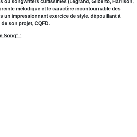
tes ou songwriters cultissimes (Legrand, Gilberto, Harrison,
mpreinte mélodique et le caractère incontournable des
ns un impressionnant exercice de style, dépouillant à
re de son projet, CQFD.
le Song" :