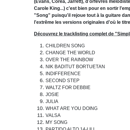
(Evans, Corea, Jarrett), d’orfèvres mélodis
Carole King...) c'est bien pour en sortir l'e
"Song" puisqu'il rejoue tout à la guitare da
l'extrême les versions originales d'où le tit
Découvrez le tracklisting complet de "Simp
CHILDREN SONG
CHANGE THE WORLD
OVER THE RAINBOW
NIK BADITUT BORTUETAN
INDIFFERENCE
SECOND STEP
WALTZ FOR DEBBIE
JOSIE
JULIA
WHAT ARE YOU DOING
VALSA
MY SONG
PARTIDO ALTO 14-LILI