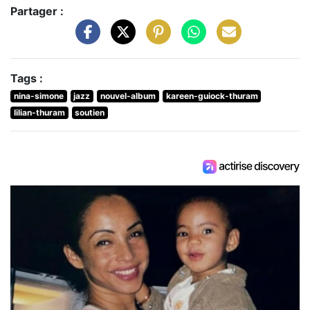
Partager :
Tags :
nina-simone
jazz
nouvel-album
kareen-guiock-thuram
lilian-thuram
soutien