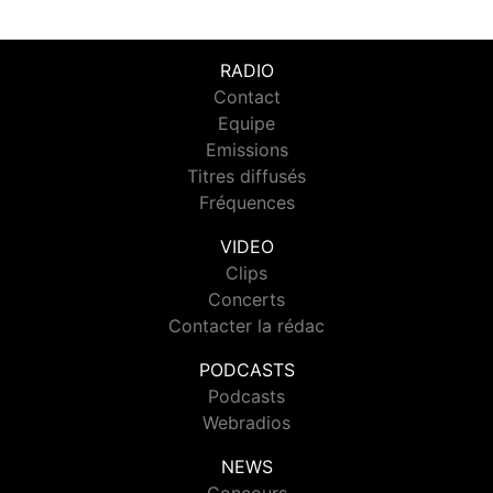
RADIO
Contact
Equipe
Emissions
Titres diffusés
Fréquences
VIDEO
Clips
Concerts
Contacter la rédac
PODCASTS
Podcasts
Webradios
NEWS