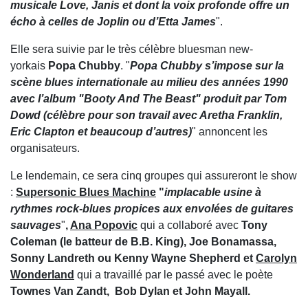
musicale Love, Janis et dont la voix profonde offre un
écho à celles de Joplin ou d’Etta James
".
Elle sera suivie par le très célèbre bluesman new-
yorkais
Popa Chubby
. "
Popa Chubby s’impose sur la
scène blues internationale au milieu des années 1990
avec l’album "Booty And The Beast" produit par Tom
Dowd (célèbre pour son travail avec Aretha Franklin,
Eric Clapton et beaucoup d’autres)
" annoncent les
organisateurs.
Le lendemain, ce sera cinq groupes qui assureront le show
:
Supersonic Blues Machine
"
implacable usine à
rythmes rock-blues propices aux envolées de guitares
sauvages
"
,
Ana Popovic
qui a collaboré avec
Tony
Coleman (le batteur de B.B. King), Joe Bonamassa,
Sonny Landreth ou Kenny Wayne Shepherd et
Carolyn
Wonderland
qui a travaillé par le passé avec
le poète
Townes Van Zandt, Bob Dylan et John Mayall.