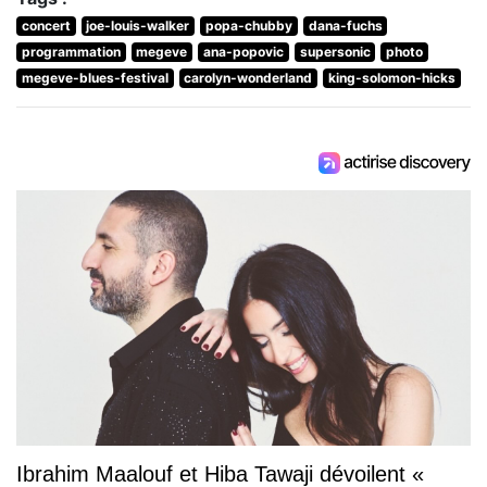
concert
joe-louis-walker
popa-chubby
dana-fuchs
programmation
megeve
ana-popovic
supersonic
photo
megeve-blues-festival
carolyn-wonderland
king-solomon-hicks
Ibrahim Maalouf et Hiba Tawaji dévoilent «