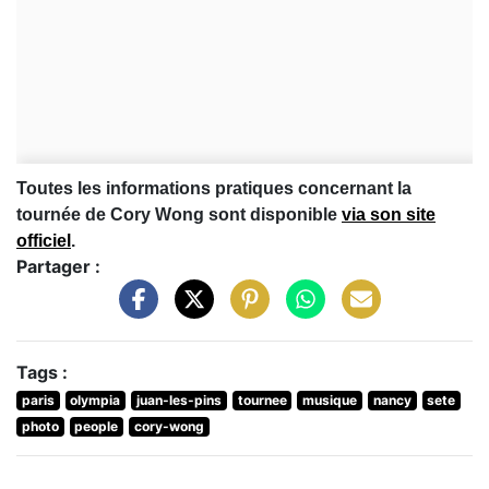
Toutes les informations pratiques concernant la
tournée de Cory Wong sont disponible
via son site
officiel
.
Partager :
Tags :
paris
olympia
juan-les-pins
tournee
musique
nancy
sete
photo
people
cory-wong