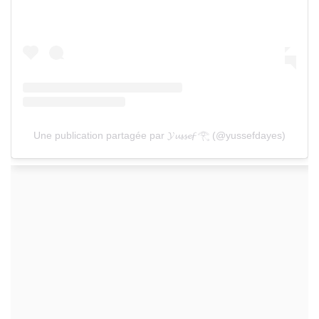
Une publication partagée par 𝓨𝓾𝓼𝓼𝓮𝓯 𓂀 (@yussefdayes)