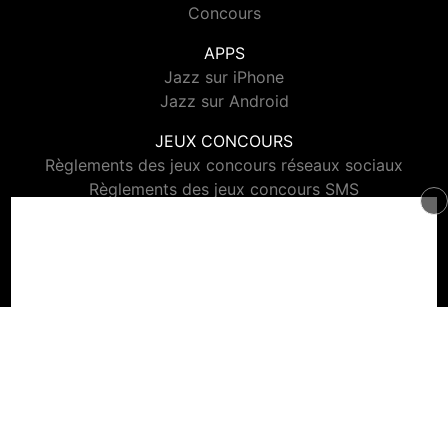
Concours
APPS
Jazz sur iPhone
Jazz sur Android
JEUX CONCOURS
Règlements des jeux concours réseaux sociaux
Règlements des jeux concours SMS
Règlements des jeux concours téléphone et internet
© 2026 Jazz Radio Tous droits réservés.
Signaler un contenu
-
Mentions légales
-
Politique de cookies
-
Contact