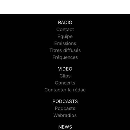
RADIO
Contact
Equipe
Emissions
Titres diffusés
Fréquences
VIDEO
Clips
Concerts
Contacter la rédac
PODCASTS
Podcasts
Webradios
NEWS