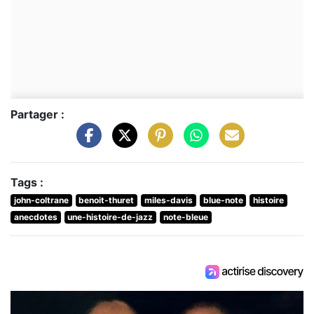
Partager :
Tags :
john-coltrane
benoit-thuret
miles-davis
blue-note
histoire
anecdotes
une-histoire-de-jazz
note-bleue