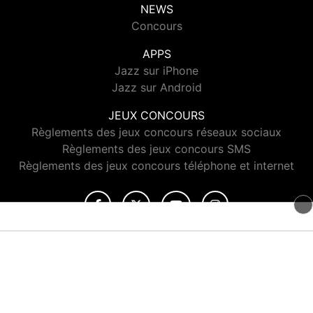
NEWS
Concours
APPS
Jazz sur iPhone
Jazz sur Android
JEUX CONCOURS
Règlements des jeux concours réseaux sociaux
Règlements des jeux concours SMS
Règlements des jeux concours téléphone et internet
© 2026 Jazz Radio Tous droits réservés.
Signaler un contenu
-
Mentions légales
-
Politique de cookies
-
Contact