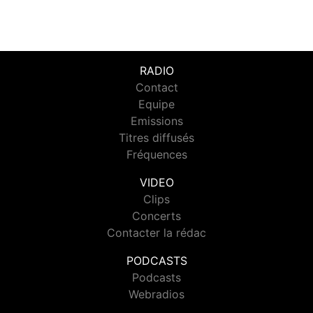
RADIO
Contact
Equipe
Emissions
Titres diffusés
Fréquences
VIDEO
Clips
Concerts
Contacter la rédac
PODCASTS
Podcasts
Webradios