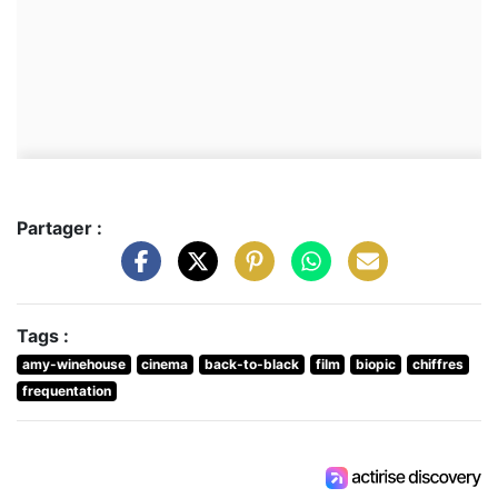
Partager :
Tags :
amy-winehouse
cinema
back-to-black
film
biopic
chiffres
frequentation