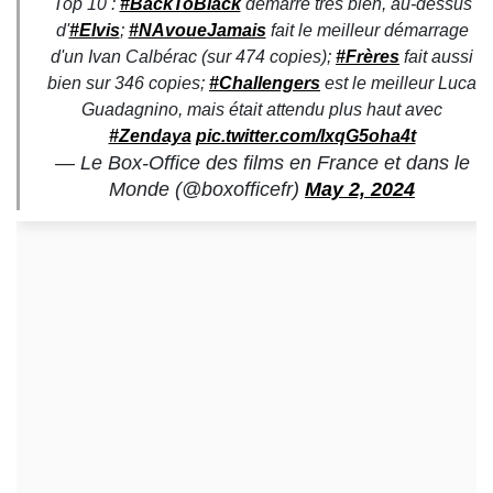
Top 10 :
#BackToBlack
démarre très bien, au-dessus
d'
#Elvis
;
#NAvoueJamais
fait le meilleur démarrage
d'un Ivan Calbérac (sur 474 copies);
#Frères
fait aussi
bien sur 346 copies;
#Challengers
est le meilleur Luca
Guadagnino, mais était attendu plus haut avec
#Zendaya
pic.twitter.com/IxqG5oha4t
— Le Box-Office des films en France et dans le
Monde (@boxofficefr)
May 2, 2024