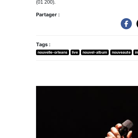
(01 200).
Partager :
Tags :
nouvelle-orleans
live
nouvel-album
nouveaute
i