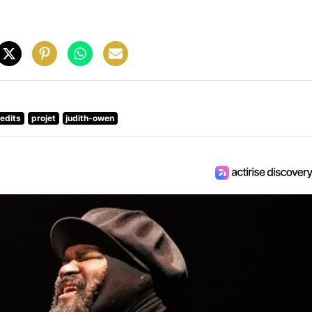
nedits
projet
judith-owen