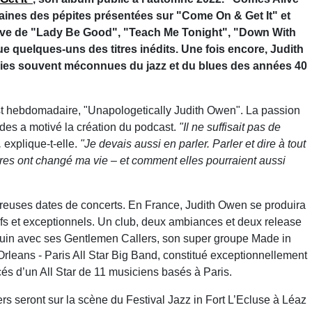
aines des pépites présentées sur "Come On & Get It" et
s live de "Lady Be Good", "Teach Me Tonight", "Down With
ue quelques-uns des titres inédits. Une fois encore, Judith
dies souvent méconnues du jazz et du blues des années 40
 hebdomadaire, "Unapologetically Judith Owen". La passion
des a motivé la création du podcast.
"Il ne suffisait pas de
,
explique-t-elle.
"Je devais aussi en parler. Parler et dire à tout
res ont changé ma vie – et comment elles pourraient aussi
reuses dates de concerts. En France, Judith Owen se produira
ifs et exceptionnels. Un club, deux ambiances et deux release
juin avec ses Gentlemen Callers, son super groupe Made in
rleans - Paris All Star Big Band, constitué exceptionnellement
cés d’un All Star de 11 musiciens basés à Paris.
rs seront sur la scène du Festival Jazz in Fort L’Ecluse à Léaz