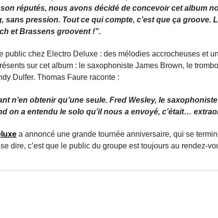
u son réputés, nous avons décidé de concevoir cet album n
, sans pression. Tout ce qui compte, c’est que ça groove. 
ach et Brassens groovent !
”.
le public chez Electro Deluxe : des mélodies accrocheuses et u
 présents sur cet album : le saxophoniste James Brown, le tromb
ndy Dulfer. Thomas Faure raconte :
nt n’en obtenir qu’une seule. Fred Wesley, le saxophonist
d on a entendu le solo qu’il nous a envoyé, c’était… extrao
eluxe
a annoncé une grande tournée anniversaire, qui se termin
e dire, c’est que le public du groupe est toujours au rendez-vou