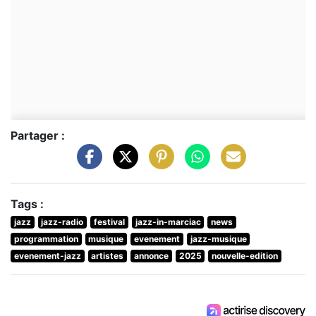
Partager :
Tags :
jazz
jazz-radio
festival
jazz-in-marciac
news
programmation
musique
evenement
jazz-musique
evenement-jazz
artistes
annonce
2025
nouvelle-edition