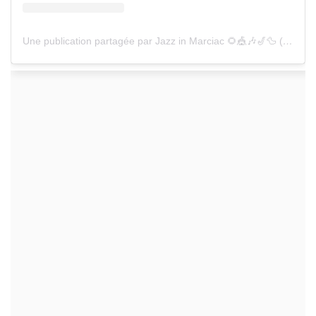
Une publication partagée par Jazz in Marciac 🌻🎪🎶🎷🦆 (@jazz_in_marciac)