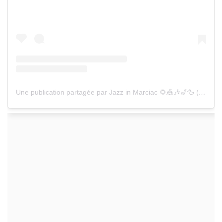
Une publication partagée par Jazz in Marciac 🌻🎪🎶🎷🦆 (@jazz_in_marciac)