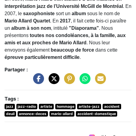
interprétation jazz de l’Université McGill de Montréal
. En
2007, le
saxophoniste
sort un
album
sous le nom de
Mario Allard Quartet
. En
2017
, il fait cette fois-ci paraître
un
album à son nom
, intitulé
"Diaporama"
. Nous
présentons
toutes nos condoléances, à la famille, aux
amis et aux proches de Mario Allard
. Nous leur
envoyons également
beaucoup de force
dans cette
épreuve particulièrement difficile
.
Partager :
Tags :
jazz
jazz-radio
artiste
hommage
artiste-jazz
accident
deuil
annonce-deces
mario-allard
accident-domestique