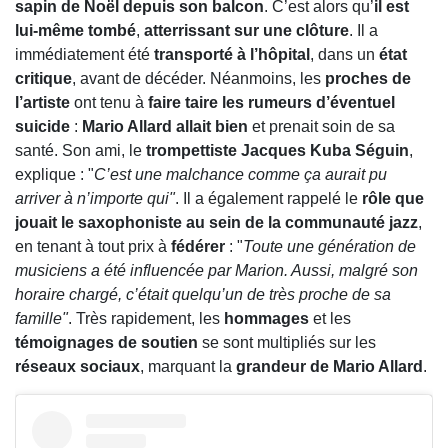
sapin de Noël depuis son balcon
. C’est alors qu’
il est
lui-même tombé
,
atterrissant sur une clôture
. Il a
immédiatement été
transporté à l’hôpital
, dans un
état
critique
, avant de décéder. Néanmoins, les
proches de
l’artiste
ont tenu à
faire taire les rumeurs d’éventuel
suicide
:
Mario Allard allait bien
et prenait soin de sa
santé. Son ami, le
trompettiste Jacques Kuba Séguin
,
explique : "
C’est une malchance comme ça aurait pu
arriver à n’importe qui"
. Il a également rappelé le
rôle que
jouait le saxophoniste au sein de la communauté jazz
,
en tenant à tout prix à
fédérer
: "
Toute une génération de
musiciens a été influencée par Marion. Aussi, malgré son
horaire chargé, c’était quelqu’un de très proche de sa
famille"
. Très rapidement, les
hommages
et les
témoignages de soutien
se sont multipliés sur les
réseaux sociaux
, marquant la
grandeur de Mario Allard
.