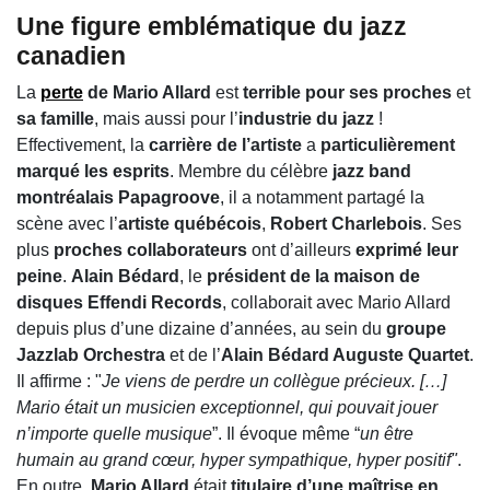
Une figure emblématique du jazz
canadien
La
perte
de Mario Allard
est
terrible pour ses proches
et
sa famille
, mais aussi pour l’
industrie du jazz
!
Effectivement, la
carrière de l’artiste
a
particulièrement
marqué les esprits
. Membre du célèbre
jazz band
montréalais Papagroove
, il a notamment partagé la
scène avec l’
artiste québécois
,
Robert Charlebois
. Ses
plus
proches collaborateurs
ont d’ailleurs
exprimé leur
peine
.
Alain Bédard
, le
président de la maison de
disques Effendi Records
, collaborait avec Mario Allard
depuis plus d’une dizaine d’années, au sein du
groupe
Jazzlab Orchestra
et de l’
Alain Bédard Auguste Quartet
.
Il affirme : "
Je viens de perdre un collègue précieux. […]
Mario était un musicien exceptionnel, qui pouvait jouer
n’importe quelle musique
”. Il évoque même “
un être
humain au grand cœur, hyper sympathique, hyper positif"
.
En outre,
Mario Allard
était
titulaire d’une maîtrise en