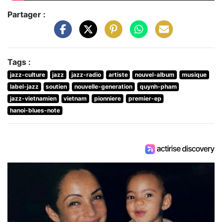
Partager :
Tags :
jazz-culture
jazz
jazz-radio
artiste
nouvel-album
musique
label-jazz
soutien
nouvelle-generation
quynh-pham
jazz-vietnamien
vietnam
pionniere
premier-ep
hanoi-blues-note