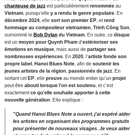
chanteuse de jazz
est particulièrement
renommée
au
Vietnam
, puisqu’elle
y a rendu le genre populaire
. En
décembre 2024
, elle
sort son premier EP
, et
rend
hommage au compositeur vietnamien
,
Trinh Công Son
,
surnommé le
Bob Dylan
du Vietnam
. En outre, ce
disque
est un
moyen pour Quynh Pham
d’
extérioriser ses
émotions en musique
, mais aussi de
partager ses
nombreuses expériences
. En
2020
, l’
artiste fonde son
propre label
,
Hanoi Blues Note
, afin de
soutenir les
jeunes artistes de la région
,
passionnés de jazz
. En
sortant cet
EP
, elle
prouve
au monde entier qu’un
projet
peut être
abouti lorsque l’on est soutenu
, et c’est
exactement
ce qu’elle souhaite apporter à cette
nouvelle génération
. Elle explique :
"
Quand Hanoi Blues Note a ouvert, j’ai espéré aider
les artistes en organisant des programmes gratuits
pour présenter de nouveaux visages. Je veux aider