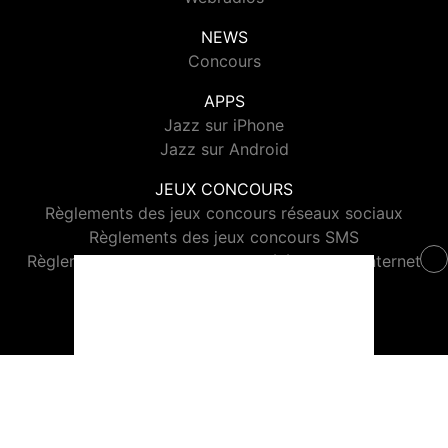
NEWS
Concours
APPS
Jazz sur iPhone
Jazz sur Android
JEUX CONCOURS
Règlements des jeux concours réseaux sociaux
Règlements des jeux concours SMS
Règlements des jeux concours téléphone et internet
© 2026 Jazz Radio Tous droits réservés.
Signaler un contenu
-
Mentions légales
-
Politique de cookies
-
Contact