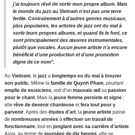
j’ai toujours rêvé de sortir mon propre album. Mais
le monde du jazz au Vietnam n’est pas une terre
fertile. Contrairement à d’autres genres musicaux,
plus populaires, les artistes de jazz ont du mal à
sortir leurs propres albums, et quand ils le font, ce
sont principalement des œuvres instrumentales,
plutôt que vocales. Aucun jeune artiste n’a encore
bénéficié d’une production et d’une promotion
digne de ce nom
".
Au
Vietnam
, le
jazz
a
longtemps eu du mal à trouver
son public
. Même la
famille de Quynh Pham
, pourtant
emplie de musiciens
, voit d’un
mauvais œil
sa
passion
pour le chant
. Mais la
jeune femme persiste et signe
:
elle
rêve de devenir chanteuse
et
fera tout pour y
parvenir
. Après des
études d’art
, la
jeune artiste
passe
de
nombreuses années
à
effectuer un travail de
fonctionnaire
, tout en
jonglant avec sa carrière d’artiste
.
Ainsi, au terme de
journées de dix heures
, elle se