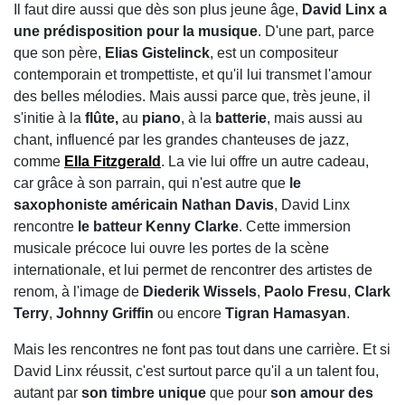
Il faut dire aussi que dès son plus jeune âge,
David Linx a
une prédisposition pour la musique
. D'une part, parce
que son père,
Elias Gistelinck
, est un compositeur
contemporain et trompettiste, et qu'il lui transmet l'amour
des belles mélodies. Mais aussi parce que, très jeune, il
s'initie à la
flûte,
au
piano
, à la
batterie
, mais aussi au
chant, influencé par les grandes chanteuses de jazz,
comme
Ella Fitzgerald
. La vie lui offre un autre cadeau,
car grâce à son parrain, qui n'est autre que
le
saxophoniste américain Nathan Davis
, David Linx
rencontre
le batteur Kenny Clarke
. Cette immersion
musicale précoce lui ouvre les portes de la scène
internationale, et lui permet de rencontrer des artistes de
renom, à l'image de
Diederik Wissels
,
Paolo Fresu
,
Clark
Terry
,
Johnny Griffin
ou encore
Tigran Hamasyan
.
Mais les rencontres ne font pas tout dans une carrière. Et si
David Linx réussit, c'est surtout parce qu'il a un talent fou,
autant par
son timbre unique
que pour
son amour des