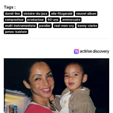
Tags :
david-linx
victoire-du-jazz
ella-fitzgerald
nouvel-album
compositeur
producteur
60-ans
anniversaire
multi-instrumentiste
parolier
real-men-cry
kenny-clarke
james-baldwin