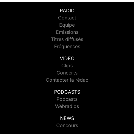
RADIO
Contact
Equipe
Emissions
Titres diffusés
Fréquences
VIDEO
Clips
Concerts
Contacter la rédac
PODCASTS
Podcasts
Webradios
NEWS
Concours