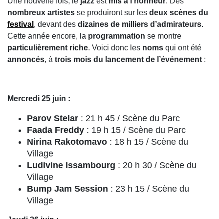
Une nouvelle fois, le
jazz
est
mis à l’honneur
. Des
nombreux artistes
se produiront sur les
deux scènes du
festival
, devant des
dizaines de milliers d’admirateurs
.
Cette année encore, la
programmation
se montre
particulièrement riche
. Voici donc les
noms
qui ont été
annoncés
, à
trois mois du lancement de l’événement
:
Mercredi 25 juin :
Parov Stelar
: 21 h 45 / Scène du Parc
Faada Freddy
: 19 h 15 / Scène du Parc
Nirina Rakotomavo
: 18 h 15 / Scène du
Village
Ludivine Issambourg
: 20 h 30 / Scène du
Village
Bump Jam Session
: 23 h 15 / Scène du
Village