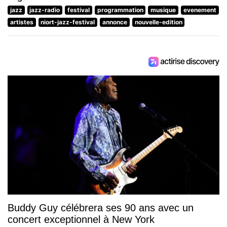
jazz
jazz-radio
festival
programmation
musique
evenement
artistes
niort-jazz-festival
annonce
nouvelle-edition
Buddy Guy célébrera ses 90 ans avec un
concert exceptionnel à New York