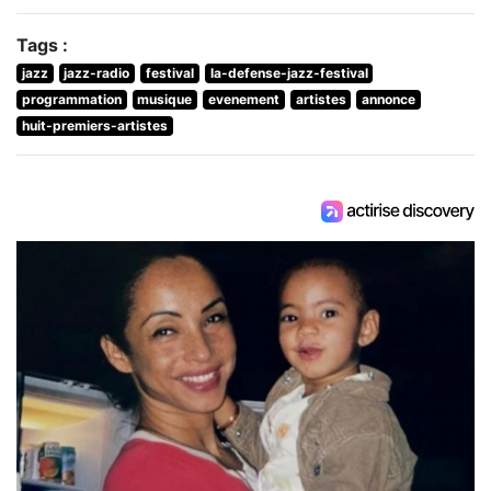
Tags :
jazz
jazz-radio
festival
la-defense-jazz-festival
programmation
musique
evenement
artistes
annonce
huit-premiers-artistes