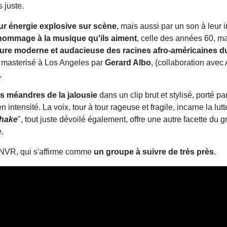
 juste.
eur énergie explosive sur scène
, mais aussi par un son à leur 
hommage à la musique qu'ils aiment
, celle des années 60, ma
ure moderne et audacieuse des racines afro-américaines d
t masterisé à Los Angeles par
Gerard Albo
, (collaboration ave
.
s méandres de la jalousie
dans un clip brut et stylisé, porté p
 intensité. La voix, tour à tour rageuse et fragile, incarne la lut
shake
", tout juste dévoilé également, offre une autre facette du 
.
DNVR, qui s'affirme comme
un groupe à suivre de très près
.