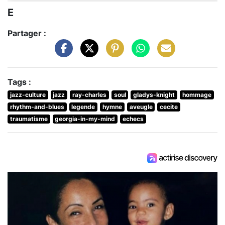
E
Partager :
Tags :
jazz-culture
jazz
ray-charles
soul
gladys-knight
hommage
rhythm-and-blues
legende
hymne
aveugle
cecite
traumatisme
georgia-in-my-mind
echecs