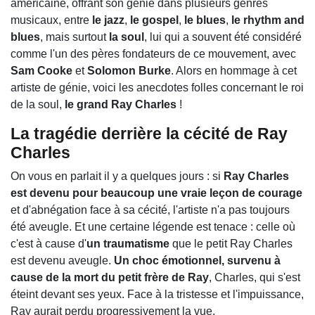
américaine, offrant son génie dans plusieurs genres
musicaux, entre
le jazz
,
le gospel
,
le blues
,
le rhythm and
blues
, mais surtout
la soul
, lui qui a souvent été considéré
comme l'un des pères fondateurs de ce mouvement, avec
Sam Cooke
et
Solomon Burke
. Alors en hommage à cet
artiste de génie, voici les anecdotes folles concernant le roi
de la soul,
le grand Ray Charles
!
La tragédie derrière la cécité de Ray
Charles
On vous en parlait il y a quelques jours : si
Ray Charles
est devenu pour beaucoup une vraie leçon de courage
et d'abnégation face à sa cécité, l'artiste n'a pas toujours
été aveugle. Et une certaine légende est tenace : celle où
c'est à cause d'
un traumatisme
que le petit Ray Charles
est devenu aveugle.
Un choc émotionnel, survenu à
cause de la mort du petit frère de Ray
, Charles, qui s'est
éteint devant ses yeux. Face à la tristesse et l'impuissance,
Ray aurait perdu progressivement la vue.