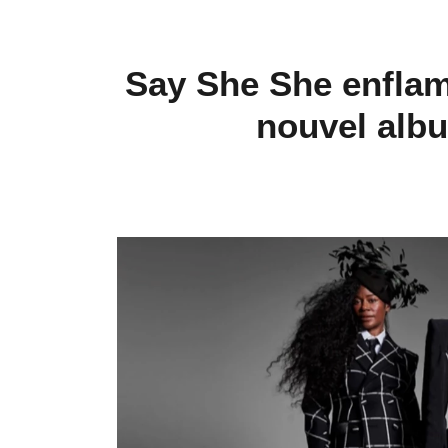
Say She She enflam
nouvel alb