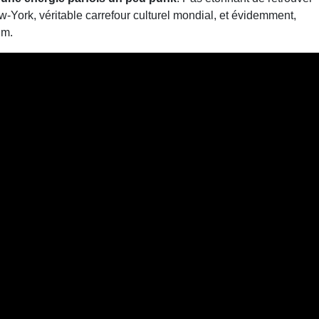
w-York, véritable carrefour culturel mondial, et évidemment,
um.