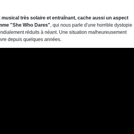
 musical très solaire et entraînant, cache aussi un aspect
comme "She Who Dares"
, qui nous parle d'une horrible dystopie
ondialement réduits à néant. Une situation malheureusement
 vivre depuis quelques années.