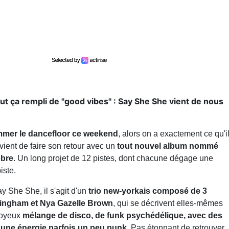
ut ça rempli de "good vibes" : Say She She vient de nous
mmer le dancefloor ce weekend
, alors on a exactement ce qu'i
vient de faire son retour avec un
tout nouvel album nommé
obre
. Un long projet de 12 pistes, dont chacune dégage une
iste.
y She She, il s'agit d'un
trio new-yorkais composé de 3
ningham et Nya Gazelle Brown
, qui se décrivent elles-mêmes
joyeux
mélange de disco, de funk psychédélique, avec des
c une énergie parfois un peu punk
. Pas étonnant de retrouver