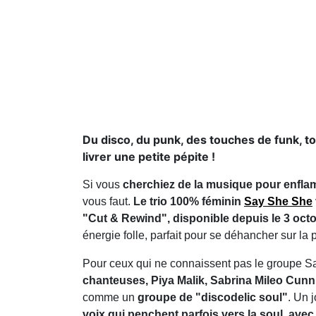
Du disco, du punk, des touches de funk, to
livrer une petite pépite !
Si vous
cherchiez de la musique pour enfla
vous faut.
Le trio 100% féminin
Say She She
"Cut & Rewind", disponible depuis le 3 oct
énergie folle, parfait pour se déhancher sur la p
Pour ceux qui ne connaissent pas le groupe Sa
chanteuses, Piya Malik, Sabrina Mileo Cun
comme un
groupe de "discodelic soul"
. Un 
voix qui penchent parfois vers la soul, ave