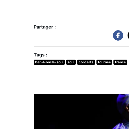
Partager :
Tags :
ben-l-oncle-soul
soul
concerts
tournee
france