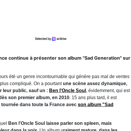
ance continue à présenter son album "Sad Generation" sur
ours été un genre incontournable qui génère pas mal de ventes
 plus compliqué. On a pourtant
une scène assez dynamique,
 leur public, sauf un :
Ben l'Oncle Soul
, évidemment, qui est
 dès son premier album, en 2010
. 15 ans plus tard, il est
n tournée dans toute la France avec
son album "Sad
quel
Ben l'Oncle Soul laisse parler son spleen, mais
leur dans la voix
. Un album v
raiment mature, dans les