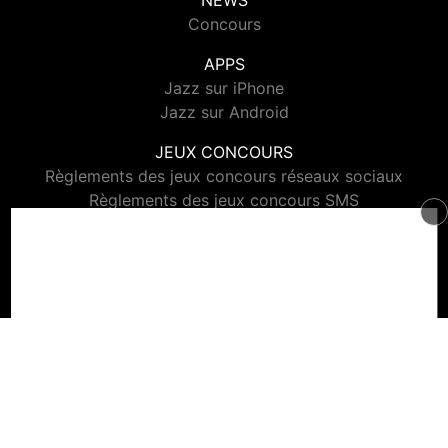
NEWS
Concours
APPS
Jazz sur iPhone
Jazz sur Android
JEUX CONCOURS
Règlements des jeux concours réseaux sociaux
Règlements des jeux concours SMS
Règlements des jeux concours téléphone et internet
© 2026 Jazz Radio Tous droits réservés.
Signaler un contenu
-
Mentions légales
-
Politique de cookies
-
Contact