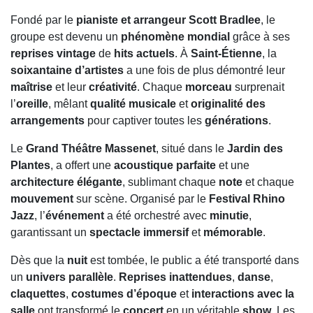
Fondé par le
pianiste et arrangeur Scott Bradlee
, le
groupe est devenu un
phénomène mondial
grâce à ses
reprises vintage
de
hits actuels
. À
Saint‑Étienne
, la
soixantaine d’artistes
a une fois de plus démontré leur
maîtrise
et leur
créativité
. Chaque
morceau
surprenait
l’
oreille
, mêlant
qualité musicale
et
originalité des
arrangements
pour captiver toutes les
générations
.
Le
Grand Théâtre Massenet
, situé dans le
Jardin des
Plantes
, a offert une
acoustique parfaite
et une
architecture élégante
, sublimant chaque
note
et chaque
mouvement
sur scène. Organisé par le
Festival Rhino
Jazz
, l’
événement
a été orchestré avec
minutie
,
garantissant un
spectacle immersif
et
mémorable
.
Dès que la
nuit
est tombée, le public a été transporté dans
un
univers parallèle
.
Reprises inattendues
,
danse
,
claquettes
,
costumes d’époque
et
interactions avec la
salle
ont transformé le
concert
en un véritable
show
. Les