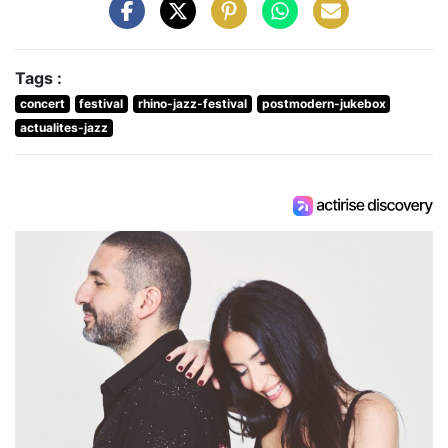
Tags :
concert
festival
rhino-jazz-festival
postmodern-jukebox
actualites-jazz