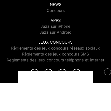
NEWS
Concours
APPS
Jazz sur iPhone
Jazz sur Android
JEUX CONCOURS
Règlements des jeux concours réseaux sociaux
Règlements des jeux concours SMS
Règlements des jeux concours téléphone et internet
© 2026 Jazz Radio Tous droits réservés.
Signaler un contenu
-
Mentions légales
-
Politique de cookies
-
Contact