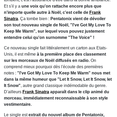
Et s'il y a
une voix qu'on rattache encore plus que
n'importe quelle autre à Noël, c'est celle de
Frank
Sinatra
. Ça tombe bien :
Pentatonix vient de dévoiler
son tout nouveau single de Noël, "I've Got My Love To
Keep Me Warm", sur lequel vous pouvez justement
entendre celui qu'on surnomme "The Voice" !
Ce nouveau single fait littéralement un carton aux Etats-
Unis, il est même
à la première place des classement
sur les morceaux de Noël diffusés en radio.
On
comprend mieux pourquoi dès l'écoute des premières
notes :
"I've Got My Love To Keep Me Warm" nous met
dans la même humeur que "Let It Snow, Let It Snow, let
It Snow"
, autre grand classique indémodable du genre.
D'ailleurs
Frank Sinatra
apparaît dans le clip animé du
morceau, immédiatement reconnaissable à son style
vestimentaire.
Le single est
extrait du nouvel album de Pentatonix,