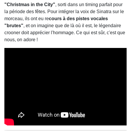
"Christmas in the City"
, sorti dans un timing parfait pour
la période des fêtes. Pour intégrer la voix de Sinatra sur le
morceau, ils ont eu re
cours à des pistes vocales
"brutes"
, et on imagine que de là où il est, le légendaire
crooner doit apprécier l'hommage. Ce qui est sûr, c'est que
nous, on adore !