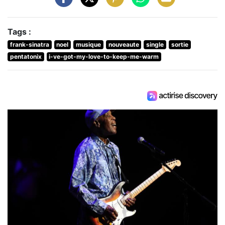
Tags :
frank-sinatra
noel
musique
nouveaute
single
sortie
pentatonix
i-ve-got-my-love-to-keep-me-warm