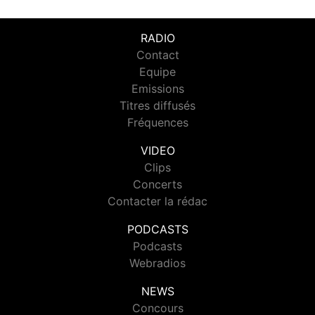
RADIO
Contact
Equipe
Emissions
Titres diffusés
Fréquences
VIDEO
Clips
Concerts
Contacter la rédac
PODCASTS
Podcasts
Webradios
NEWS
Concours