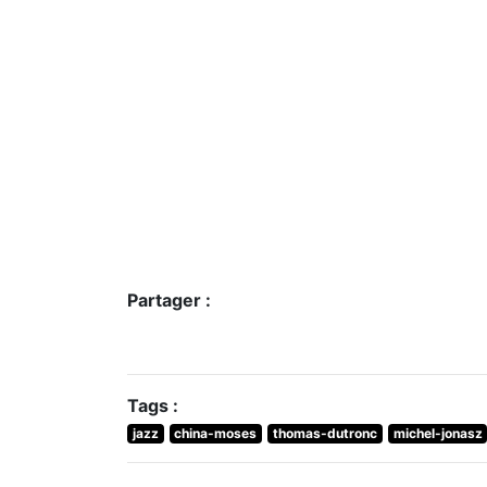
Partager :
Tags :
jazz
china-moses
thomas-dutronc
michel-jonasz