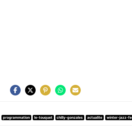
programmation
le-touquet
chilly-gonzales
actualite
winter-jazz-fe