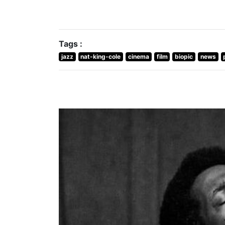
Tags :
jazz
nat-king-cole
cinema
film
biopic
news