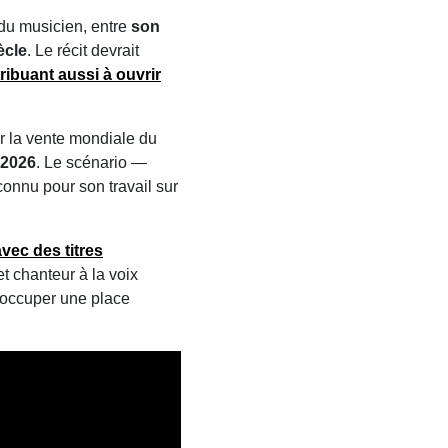
e du musicien, entre
son
ècle
. Le récit devrait
ribuant aussi à ouvrir
ur la vente mondiale du
e 2026
. Le scénario —
 connu pour son travail sur
avec des titres
et chanteur à la voix
à occuper une place