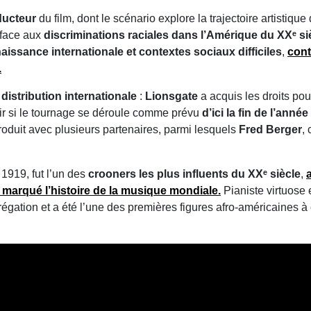
ducteur
du film, dont le scénario explore la trajectoire artistiqu
 face aux
discriminations raciales dans l’Amérique du XXᵉ si
aissance internationale et contextes sociaux difficiles
,
cont
.
 distribution internationale
:
Lionsgate
a acquis les droits po
ir si le tournage se déroule comme prévu
d’ici la fin de l’anné
oduit avec plusieurs partenaires, parmi lesquels
Fred Berger
,
1919, fut l’un des
crooners les plus influents du XXᵉ siècle
,
t marqué l’histoire de la musique mondiale.
Pianiste virtuose 
régation et a été l’une des premières figures afro‑américaines 