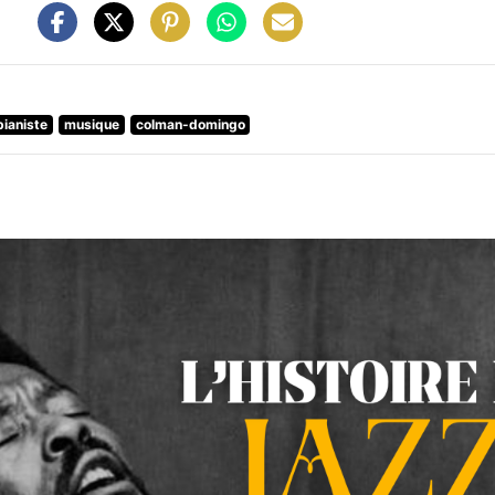
pianiste
musique
colman-domingo