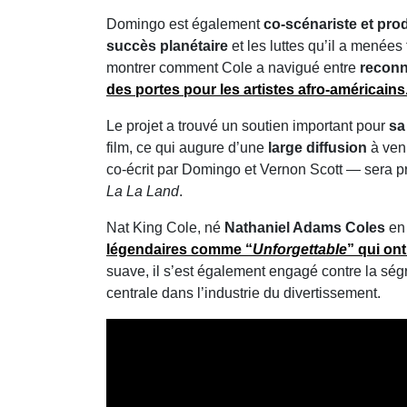
Domingo est également
co‑scénariste et pro
succès planétaire
et les luttes qu’il a menées
montrer comment Cole a navigué entre
reconn
des portes pour les artistes afro‑américains
Le projet a trouvé un soutien important pour
sa
film, ce qui augure d’une
large diffusion
à ven
co‑écrit par Domingo et Vernon Scott — sera pr
La La Land
.
Nat King Cole, né
Nathaniel Adams Coles
en 
légendaires comme “
Unforgettable
” qui on
suave, il s’est également engagé contre la ség
centrale dans l’industrie du divertissement.