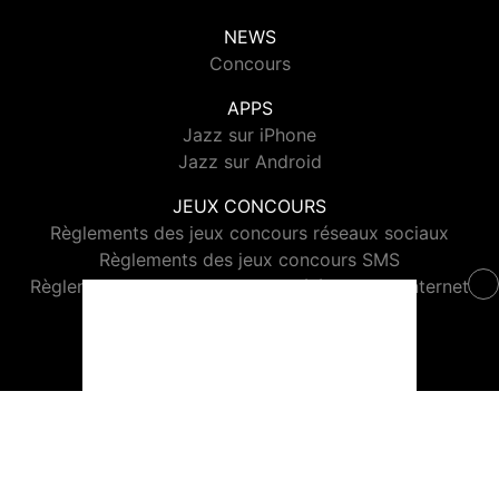
NEWS
Concours
APPS
Jazz sur iPhone
Jazz sur Android
JEUX CONCOURS
Règlements des jeux concours réseaux sociaux
Règlements des jeux concours SMS
Règlements des jeux concours téléphone et internet
© 2026 Jazz Radio Tous droits réservés.
Signaler un contenu
-
Mentions légales
-
Politique de cookies
-
Contact