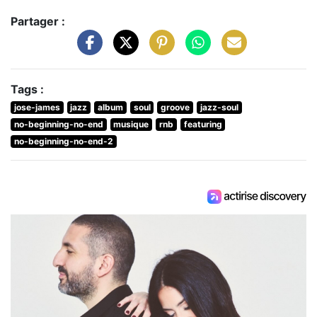
Partager :
Tags :
jose-james
jazz
album
soul
groove
jazz-soul
no-beginning-no-end
musique
rnb
featuring
no-beginning-no-end-2