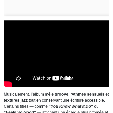
Musicalement, l’album mêle
groove
,
rythmes sensuels
et
textures jazz
tout en conservant une écriture accessible.
Certains titres — comme
"
You Know What It Do
"
ou
"
Feels So Good
"
— affichent une énergie plus rythmée et