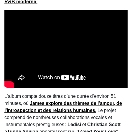
R&B moderne.
L’album compte douze titres d’une durée d’environ 51
minutes, où
James explore des thèmes de l’amour, de
l’introspection et des relations humaines.
Le projet
comprend de nombreuses collaborations vocales et
instrumentales prestigieuses :
Ledisi
et
Christian Scott
aTunde Adjuah
apparaissent sur
"
I Need Your Love
"
,