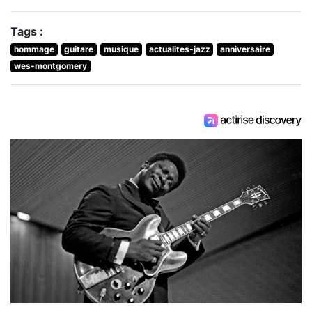
Tags :
hommage
guitare
musique
actualites-jazz
anniversaire
wes-montgomery