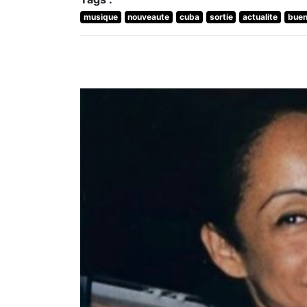
musique
nouveaute
cuba
sortie
actualite
buen