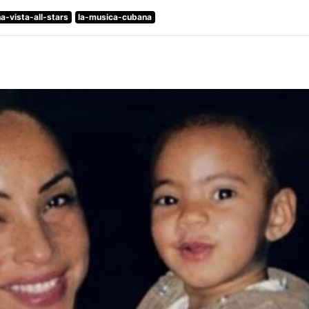
a-vista-all-stars
la-musica-cubana