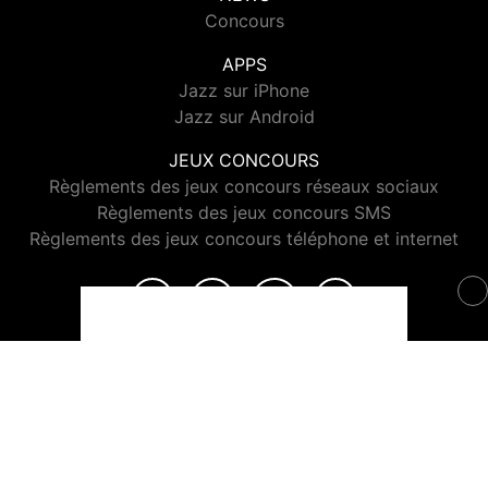
Concours
APPS
Jazz sur iPhone
Jazz sur Android
JEUX CONCOURS
Règlements des jeux concours réseaux sociaux
Règlements des jeux concours SMS
Règlements des jeux concours téléphone et internet
© 2026 Jazz Radio Tous droits réservés.
Signaler un contenu
-
Mentions légales
-
Politique de cookies
-
Contact