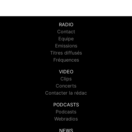
RADIO
Contact
Equipe
Emissions
Titres diffusés
Fréquences
VIDEO
Clips
Concerts
Contacter la rédac
PODCASTS
Podcasts
Webradios
NEWS