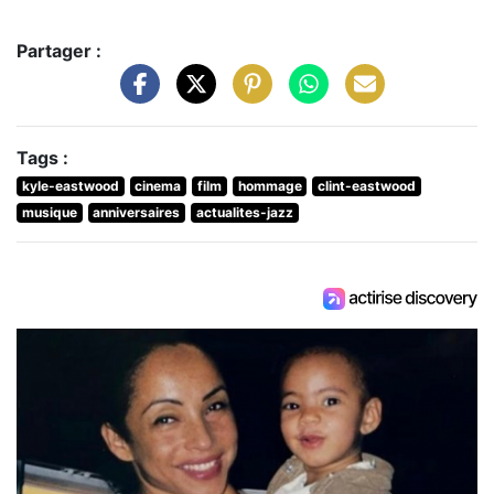
Partager :
Tags :
kyle-eastwood
cinema
film
hommage
clint-eastwood
musique
anniversaires
actualites-jazz