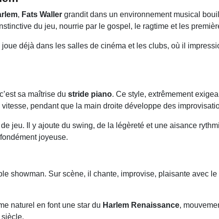
rlem
,
Fats Waller
grandit dans un environnement musical bouillo
nstinctive du jeu, nourrie par le gospel, le ragtime et les premi
l joue déjà dans les salles de cinéma et les clubs, où il impress
c’est sa maîtrise du
stride piano
. Ce style, extrêmement exigea
 vitesse, pendant que la main droite développe des improvisati
 de jeu. Il y ajoute du swing, de la légèreté et une aisance ryth
ofondément joyeuse.
ble showman. Sur scène, il chante, improvise, plaisante avec le 
me naturel en font une star du
Harlem Renaissance
, mouvement
siècle.