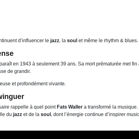
tinuent d’influencer le
jazz
, la
soul
et même le rhythm & blues.
ense
paraît en 1943 à seulement 39 ans. Sa mort prématurée met fin à
sse de grandir.
yeuse et profondément vivante.
winguer
saire rappelle à quel point
Fats Waller
a transformé la musique. 
elle du
jazz
et de la
soul
, dont l’énergie continue d’inspirer musi