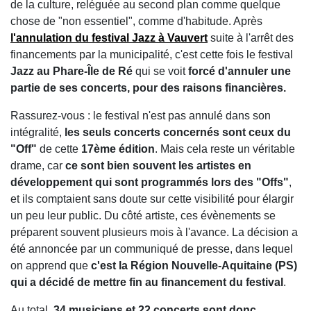
de la culture, reléguée au second plan comme quelque
chose de "non essentiel", comme d'habitude. Après
l'annulation du festival Jazz à Vauvert
suite à l'arrêt des
financements par la municipalité, c'est cette fois le festival
Jazz au Phare-Île de Ré
qui se voit
forcé d'annuler une
partie de ses concerts, pour des raisons financières.
Rassurez-vous : le festival n'est pas annulé dans son
intégralité,
les seuls concerts concernés sont ceux du
"Off"
de cette
17ème édition
. Mais cela reste un véritable
drame, car
ce sont bien souvent les artistes en
développement qui sont programmés lors des "Offs"
,
et ils comptaient sans doute sur cette visibilité pour élargir
un peu leur public. Du côté artiste, ces évènements se
préparent souvent plusieurs mois à l'avance. La décision a
été annoncée par un communiqué de presse, dans lequel
on apprend que
c'est la Région Nouvelle-Aquitaine (PS)
qui a décidé de mettre fin au financement du festival
.
Au total,
34 musiciens et 22 concerts sont donc