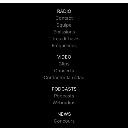
RADIO
Contact
Equipe
Emissions
Titres diffusés
Fréquences
VIDEO
Clips
Concerts
Contacter la rédac
PODCASTS
Podcasts
Webradios
NEWS
Concours