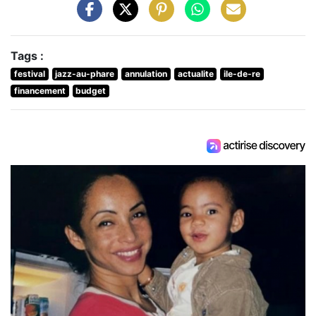
Tags :
festival
jazz-au-phare
annulation
actualite
ile-de-re
financement
budget