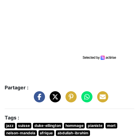
Partager :
Tags :
jazz
suisse
duke-ellington
hommage
pianiste
mort
nelson-mandela
afrique
abdullah-ibrahim