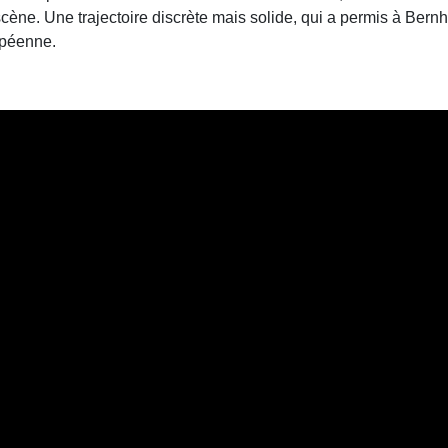
ène. Une trajectoire discrète mais solide, qui a permis à Ber
opéenne.