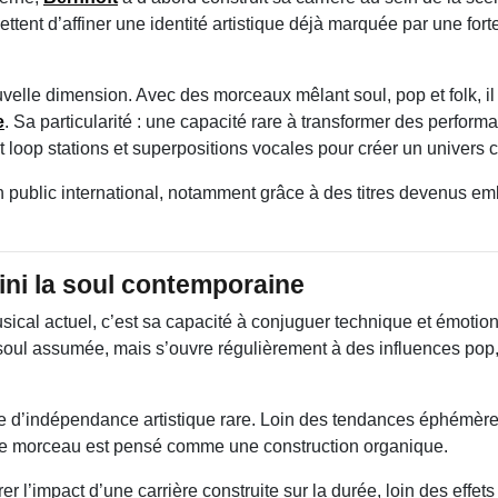
ent d’affiner une identité artistique déjà marquée par une forte
velle dimension. Avec des morceaux mêlant soul, pop et folk, il
e
. Sa particularité : une capacité rare à transformer des perform
t loop stations et superpositions vocales pour créer un univers 
 un public international, notamment grâce à des titres devenus e
fini la soul contemporaine
cal actuel, c’est sa capacité à conjuguer technique et émotion 
soul assumée, mais s’ouvre régulièrement à des influences pop
me d’indépendance artistique rare. Loin des tendances éphémères,
ue morceau est pensé comme une construction organique.
r l’impact d’une carrière construite sur la durée, loin des effet