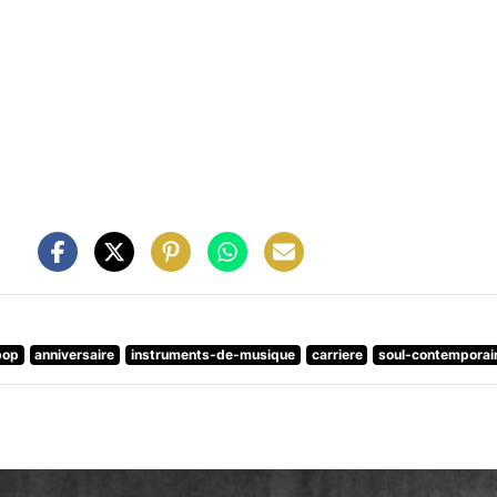
pop
anniversaire
instruments-de-musique
carriere
soul-contemporai