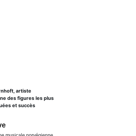
hoft, artiste
ne des figures les plus
uées et succès
ve
cène musicale norvégienne.