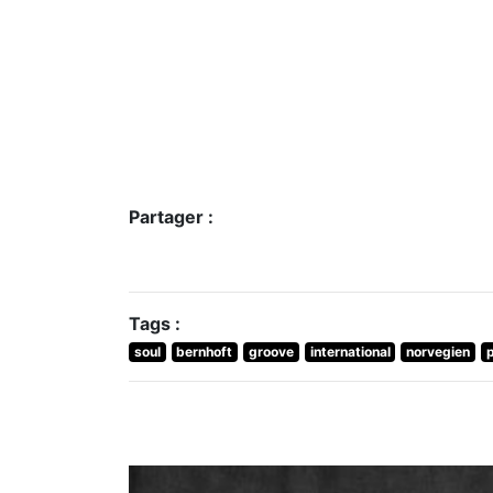
Partager :
Tags :
soul
bernhoft
groove
international
norvegien