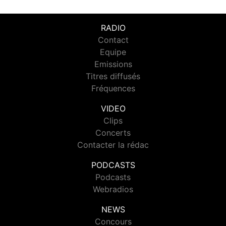
RADIO
Contact
Equipe
Emissions
Titres diffusés
Fréquences
VIDEO
Clips
Concerts
Contacter la rédac
PODCASTS
Podcasts
Webradios
NEWS
Concours