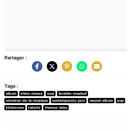
Partager :
Tags :
album
china-moses
soul
ibrahim-maalouf
victoires-de-la-musique
contemporary-jazz
nouvel-album
pop
kimberose
tubiste
thomas-leleu