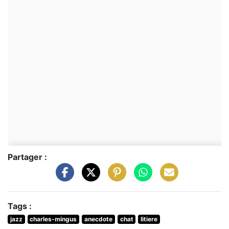
Partager :
Tags :
jazz
charles-mingus
anecdote
chat
litiere