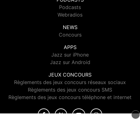
Podcasts
Webradios
NEWS
Concours
APPS
Jazz sur iPhone
Jazz sur Android
JEUX CONCOURS
Règlements des jeux concours réseaux sociaux
Règlements des jeux concours SMS
Règlements des jeux concours téléphone et internet
© 2026 Jazz Radio Tous droits réservés.