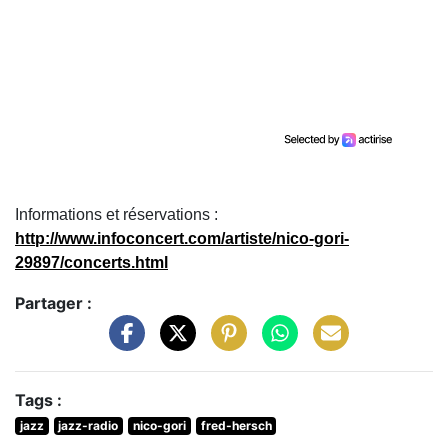
Informations et réservations :
http://www.infoconcert.com/artiste/nico-gori-
29897/concerts.html
Partager :
Tags :
jazz
jazz-radio
nico-gori
fred-hersch