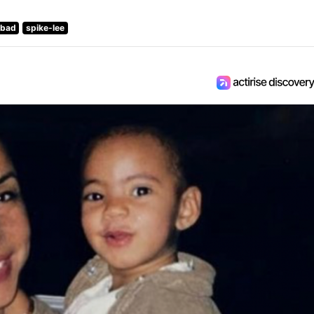
-bad
spike-lee