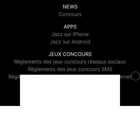
NEWS
Concours
APPS
Jazz sur iPhone
Jazz sur Android
JEUX CONCOURS
Règlements des jeux concours réseaux sociaux
Règlements des jeux concours SMS
Règlements des jeux concours téléphone et internet
© 2026 Jazz Radio Tous droits réservés.
Signaler un contenu
-
Mentions légales
-
Politique de cookies
-
Contact