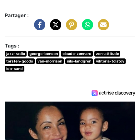
Partager :
Tags :
jazz-radio
george-benson
claude-zennaro
zen-attitude
torsten-goods
van-morrison
nils-landgren
viktoria-tolstoy
ida-sand