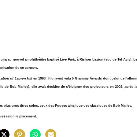
duira au nouvel amphithéâtre baptisé
Live Park
, à Rishon Lezion (sud de Tel Aviv). L
anisation de ce concert.
ation of Lauryn Hill
en 1998. Il lui avait valu 5 Grammy Awards dont celui de l’albu
s de Bob Marley), elle avait décidée de s’éloigner des projecteurs en 2002, après l
 ses plus gros titres solos, ceux des Fugees ainsi que des classiques de Bob Marley.
lars) selon le placement
.