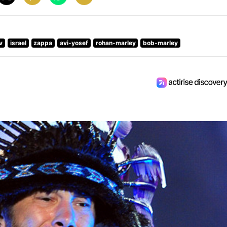
v
israel
zappa
avi-yosef
rohan-marley
bob-marley