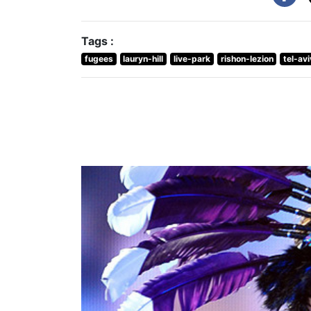
Tags :
fugees
lauryn-hill
live-park
rishon-lezion
tel-avi