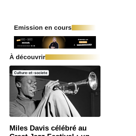
Emission en cours
À découvrir
Culture-et-societe
Miles Davis célébré au